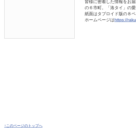
皆様に密着した情報をお届
の６市町。「洛タイ」の愛
紙面はタブロイド版の８ページ
ホームページは
https://raku
↑このページのトップへ