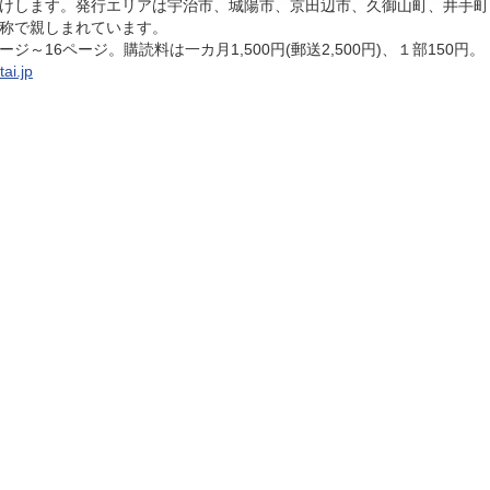
けします。発行エリアは宇治市、城陽市、京田辺市、久御山町、井手町
称で親しまれています。
～16ページ。購読料は一カ月1,500円(郵送2,500円)、１部150円。
tai.jp