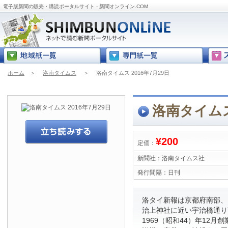
電子版新聞の販売・購読ポータルサイト - 新聞オンライン.COM
ホーム
＞
洛南タイムス
＞
洛南タイムス 2016年7月29日
洛南タイムス 
¥200
定価：
新聞社：
洛南タイムス社
発行間隔：
日刊
洛タイ新報は京都府南部、
治上神社に近い宇治橋通り
1969（昭和44）年12