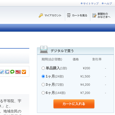
サイトマップ
ヘルプ
期間(合計部数)
価格
割引率
単品購入
(1部)
¥200
-
1ヶ月
(24部)
¥1,500
-
3ヶ月
(72部)
¥4,200
-
6ヶ月
(144部)
¥7,200
-
る平等院、宇
ス」と、
て、地域住民の