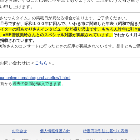
担をお願いすることは甚だ不本意でありますが、ご理解のうえ引き続き
い申し上げます。
さなつんタイム』の掲載日が異なる場合があります。ご了承ください。
旦号ですが、昭和１００年に因んで、いわき市に関連した年表（昭和で起き
イターの
町あかりさん
インタビュー
など盛り沢山です。
もちろん昨年に引き
、≠ME菅波美玲さんとのスペシャル対談
が掲載されています。
それから１月
掲載されています。
 菅波美玲さんのコンサートに行ったときの記事が掲載されています。是非ともご
お問い合わせは
＜
こちら
＞。
bun-online.com/info/purchaseflow1.html
一覧から
過去の新聞
が購入できます
。
お問合せ
個人情報保護方針
特定商取引法に基づく表示