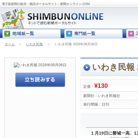
電子版新聞の販売・購読ポータルサイト - 新聞オンライン.COM
ホーム
＞
いわき民報
＞
いわき民報 2026年08月06日
いわき民報 2
¥130
定価：
新聞社：
いわき民報社
発行間隔：
日刊
１月19日に磐城一高、