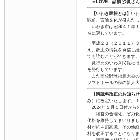
＝LOVE 諸橋 沙夏さ
【いわき民報とは】
いわ
戦前、言論文化が盛んだっ
いわき市は昭和４１年１
名に冠しています。
平成２３（２０１１）３
え、郷土の情報を発信し続
ても読むことができます。
発行元のいわき民報社は
を発行しています。
また高校野球福島大会の
ソフトボールの秋の新人大
【
購読料改正のお知らせ
み）に改定いたします。１
2024年１月１日
付
から
経営の合理化、省力化を
価格を維持してまいりまし
材が約４割高騰、その他経
料を改正することになりま