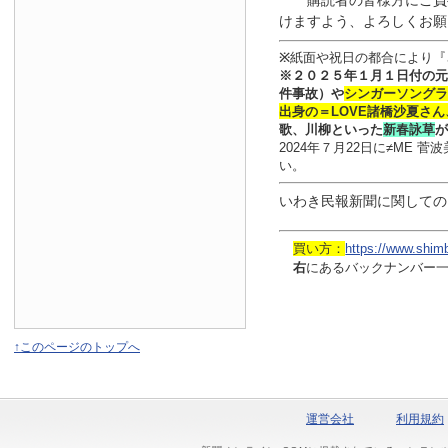
購読者の皆様方にご負
けますよう、よろしくお願
※
紙面や祝日の都合により『
※
２０２５年１月
１日
付
の元
件事故）や
シンガーソングラ
出身の
＝LOVE
諸橋沙夏さん
歌、川柳といった
新春詠草
が
2024年７月22日に≠ME
い。
いわき民報新聞に関しての
買い方：
https://www.shim
右
にあるバックナンバー
↑このページのトップへ
運営会社
利用規約