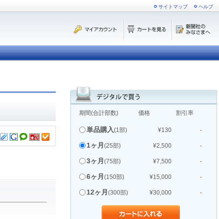
サイトマップ
ヘルプ
期間(合計部数)
価格
割引率
単品購入
(1部)
¥130
-
1ヶ月
(25部)
¥2,500
-
3ヶ月
(75部)
¥7,500
-
6ヶ月
(150部)
¥15,000
-
12ヶ月
(300部)
¥30,000
-