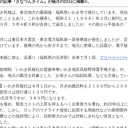
んの記事『
さなつんタイム』が隔月の22日に掲載
。
※
き民報は、東北地方の最南端・福島県いわき市で発行しています。現在
たこともあり、これを継承し、昭和２１（１９４６）年２月に創刊しま
０月、５市４町５村が合併して誕生しましたが、その前から平仮名の「
月には東日本大震災・東京電力福島第一原発事故が発生しましたが、災
けています。復興の先から街ダネまで。地元に密着した話題が、電子版
本紙に加え、浜通り（福島県の沿岸部）全体で月１回、
フリーペーパー
前哨戦「いわき民報社白鷲旗争奪いわき地区高校野球選手権大会」や、
会、地元の園児を対象とした「お母さんの似顔絵展」なども主催してい
】
いわき民報社は８月１日から、月ぎめ購読料を２１５０円から２５０
部売りは現行通り１３０円です。
の元旦号ですが、３８０円になります。
進め、製造コストの上昇を抑えるべく企業努力を重ね、約20年以上
た。しかし、ロシアのウクライナ侵攻に起因する用紙代などの新聞製作
費などの負担増により、自助努力のみでは対処しきれない状況となり、
した。