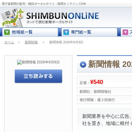
電子版新聞の販売・購読ポータルサイト - 新聞オンライン.COM
ホーム
＞
新聞情報
＞
新聞情報 2026年8月8日
新聞情報 20
¥540
定価：
新聞社：
新聞情報社
発行間隔：
週２回発行
新聞業界を中心に広告
社を置き、地域に根付