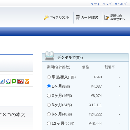
サイトマップ
ヘルプ
期間(合計部数)
価格
割引率
単品購入
(1部)
¥540
-
1ヶ月
(8部)
¥4,037
-
2ヶ月
(16部)
¥8,074
-
3ヶ月
(24部)
¥12,111
-
6ヶ月
に８つの本支
(48部)
¥24,222
-
12ヶ月
(96部)
¥48,444
-