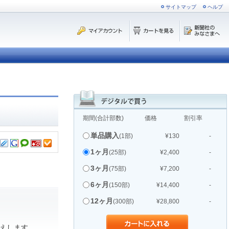
サイトマップ
ヘルプ
期間(合計部数)
価格
割引率
単品購入
(1部)
¥130
-
1ヶ月
(25部)
¥2,400
-
3ヶ月
(75部)
¥7,200
-
6ヶ月
(150部)
¥14,400
-
12ヶ月
(300部)
¥28,800
-
えします。