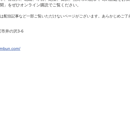
聞」をぜひオンライン購読でご覧ください。
は配信記事など一部ご覧いた
だけないページがございます。あらかじめご了
宮市井の沢3-6
imbun.com/