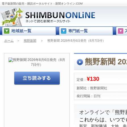
電子版新聞の販売・購読ポータルサイト - 新聞オンライン.COM
ホーム
＞
熊野新聞
＞
熊野新聞 2026年8月6日発売（8月7日付）
熊野新聞 2
¥130
定価：
新聞社：
熊野新聞社
発行間隔：
日刊
オンラインで「熊野
これからは、いつで
新宮、那智勝浦、太地、串