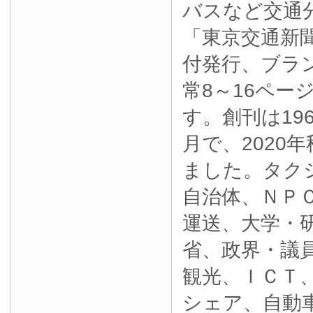
バスなど交通
「東京交通新
付発行、ブラ
常8～16ペー
す。創刊は19
月で、2020
ました。タク
自治体、ＮＰ
運送、大学・
省、政界・議
観光、ＩＣＴ
シェア、自動