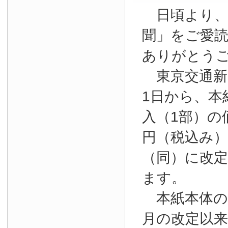
日頃より、
聞」をご愛
ありがとう
東京交通新聞
1日から、本
入（1部）の
円（税込み）か
（同）に改
ます。
本紙本体の購
月の改定以来