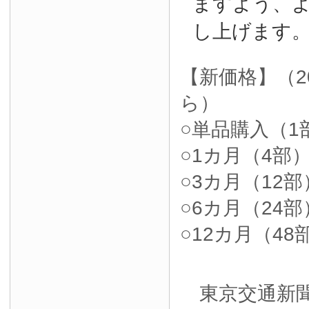
ますよう、
し上げます
【新価格】（2
ら）
○単品購入（1部
○1カ月（4部）4
○3カ月（12部）
○6カ月（24部）
○12カ月（48部
東京交通新聞