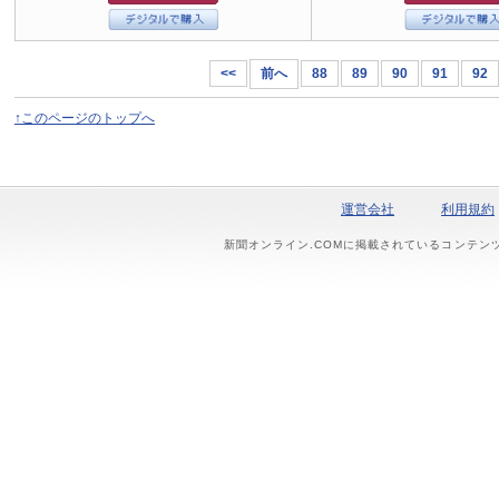
<<
前へ
88
89
90
91
92
↑このページのトップへ
運営会社
利用規約
新聞オンライン.COMに掲載されているコンテン