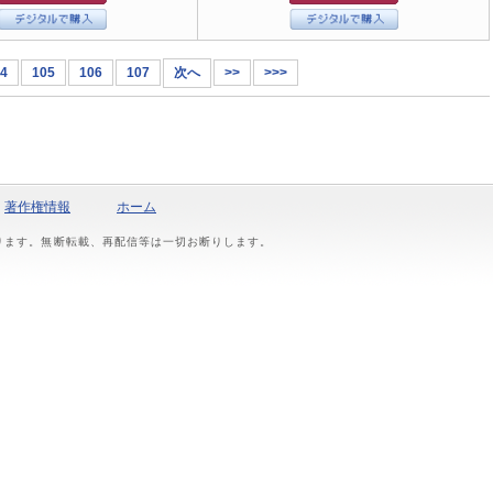
4
105
106
107
次へ
>>
>>>
著作権情報
ホーム
おります。無断転載、再配信等は一切お断りします。