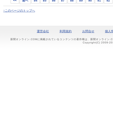
<<
前へ
84
85
86
87
88
89
90
91
92
↑このページのトップへ
運営会社
利用規約
お問合せ
個人
新聞オンライン.COMに掲載されているコンテンツの著作権は、新聞オンライン.
Copyright(C) 2009