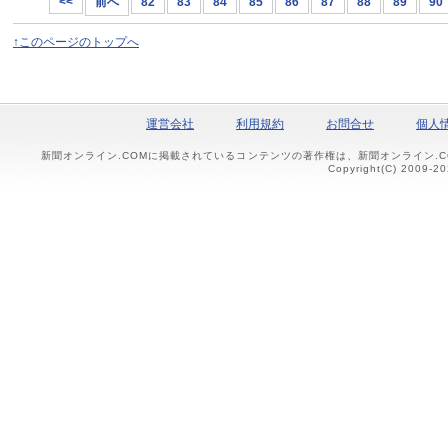
<<
前へ
82
83
84
85
86
87
88
89
90
↑このページのトップへ
運営会社
利用規約
お問合せ
個人
新聞オンライン.COMに掲載されているコンテンツの著作権は、新聞オンライン.
Copyright(C) 2009