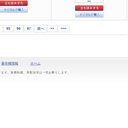
95
96
97
次へ
>>
>>>
著作権情報
ホーム
おります。無断転載、再配信等は一切お断りします。