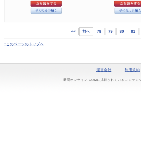
<<
前へ
78
79
80
81
↑このページのトップへ
運営会社
利用規約
新聞オンライン.COMに掲載されているコンテン