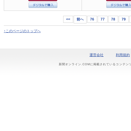
<<
前へ
76
77
78
79
↑このページのトップへ
運営会社
利用規約
新聞オンライン.COMに掲載されているコンテン