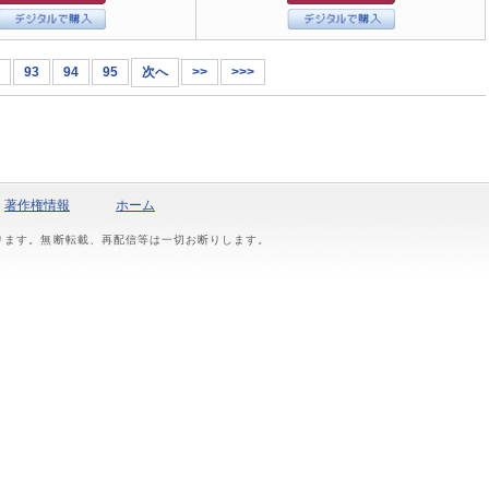
93
94
95
次へ
>>
>>>
著作権情報
ホーム
おります。無断転載、再配信等は一切お断りします。