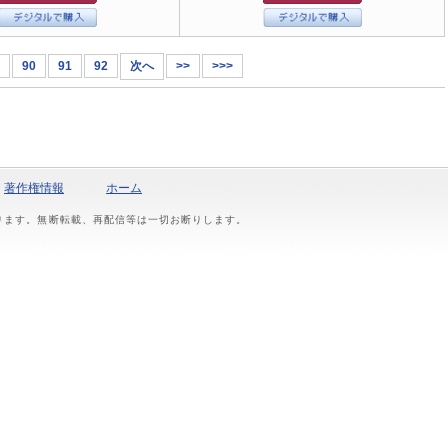
90
91
92
次へ
>>
>>>
著作権情報
ホーム
おります。無断転載、再配信等は一切お断りします。