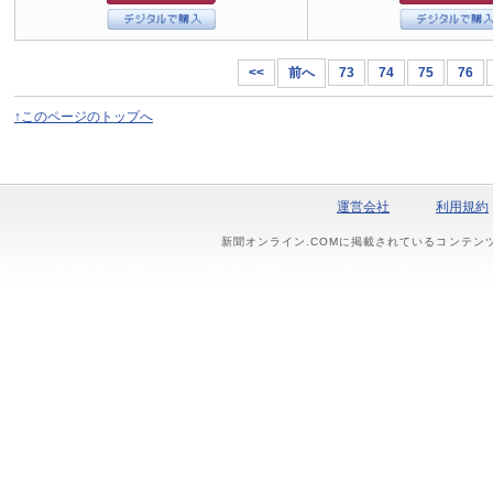
<<
前へ
73
74
75
76
↑このページのトップへ
運営会社
利用規約
新聞オンライン.COMに掲載されているコンテン