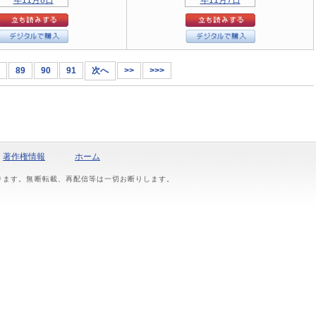
89
90
91
次へ
>>
>>>
著作権情報
ホーム
おります。無断転載、再配信等は一切お断りします。