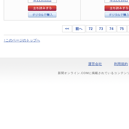
<<
前へ
72
73
74
75
↑このページのトップへ
運営会社
利用規約
新聞オンライン.COMに掲載されているコンテン