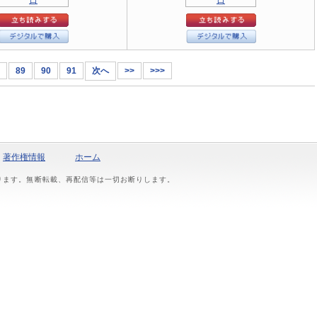
89
90
91
次へ
>>
>>>
著作権情報
ホーム
おります。無断転載、再配信等は一切お断りします。