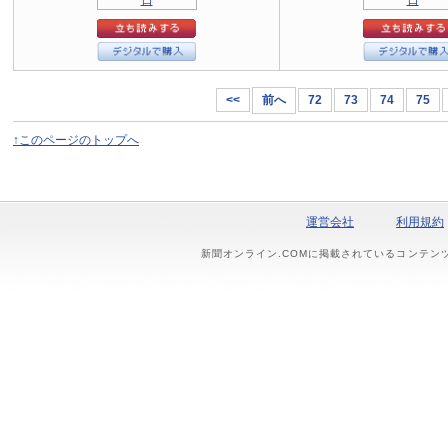
<<
前へ
72
73
74
75
↑このページのトップへ
運営会社
利用規約
新聞オンライン.COMに掲載されているコンテン