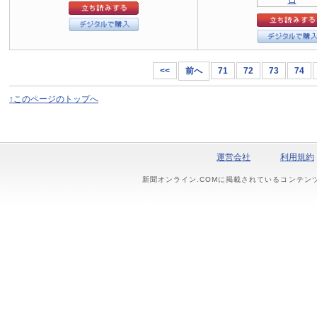
<<
前へ
71
72
73
74
↑このページのトップへ
運営会社
利用規約
新聞オンライン.COMに掲載されているコンテン