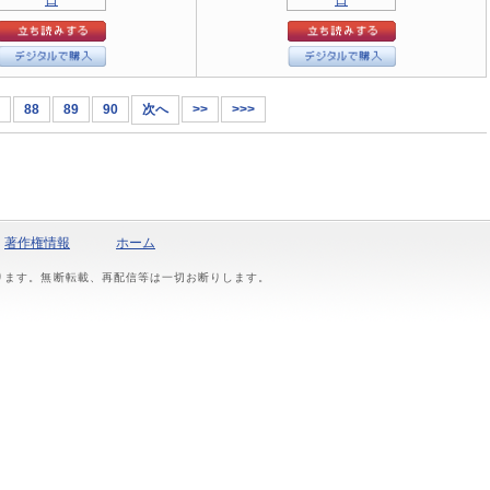
88
89
90
次へ
>>
>>>
著作権情報
ホーム
おります。無断転載、再配信等は一切お断りします。