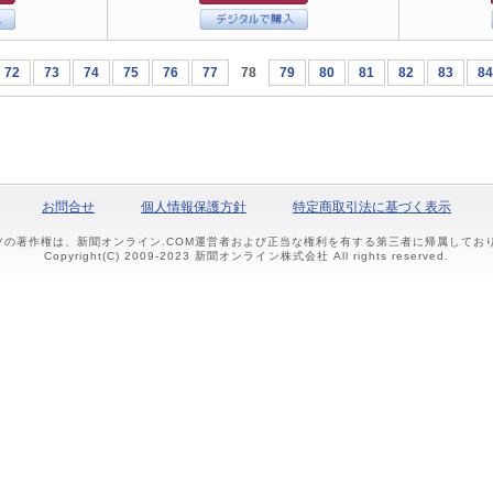
72
73
74
75
76
77
78
79
80
81
82
83
84
お問合せ
個人情報保護方針
特定商取引法に基づく表示
ツの著作権は、新聞オンライン.COM運営者および正当な権利を有する第三者に帰属して
Copyright(C) 2009-2023 新聞オンライン株式会社 All rights reserved.