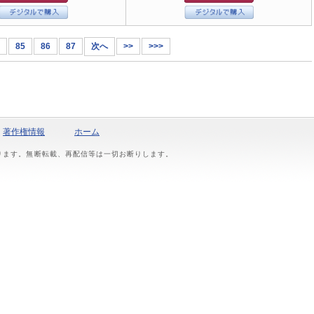
85
86
87
次へ
>>
>>>
著作権情報
ホーム
おります。無断転載、再配信等は一切お断りします。