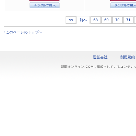
<<
前へ
68
69
70
71
↑このページのトップへ
運営会社
利用規約
新聞オンライン.COMに掲載されているコンテン