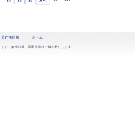
84
85
86
次へ
>>
>>>
著作権情報
ホーム
おります。無断転載、再配信等は一切お断りします。