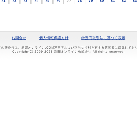
71
72
73
74
75
76
77
78
79
80
81
82
83
お問合せ
個人情報保護方針
特定商取引法に基づく表示
ツの著作権は、新聞オンライン.COM運営者および正当な権利を有する第三者に帰属して
Copyright(C) 2009-2023 新聞オンライン株式会社 All rights reserved.