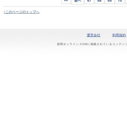
<<
前へ
67
68
69
70
↑このページのトップへ
運営会社
利用規約
新聞オンライン.COMに掲載されているコンテン