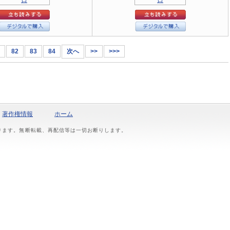
82
83
84
次へ
>>
>>>
著作権情報
ホーム
おります。無断転載、再配信等は一切お断りします。