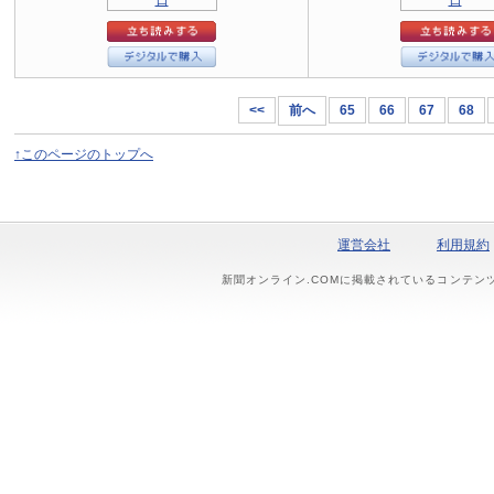
<<
前へ
65
66
67
68
↑このページのトップへ
運営会社
利用規約
新聞オンライン.COMに掲載されているコンテン