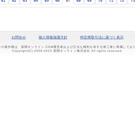
61
62
63
64
65
66
67
68
69
70
71
72
73
お問合せ
個人情報保護方針
特定商取引法に基づく表示
ツの著作権は、新聞オンライン.COM運営者および正当な権利を有する第三者に帰属して
Copyright(C) 2009-2023 新聞オンライン株式会社 All rights reserved.