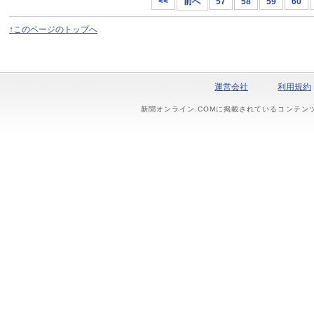
<<
前へ
57
58
59
60
↑このページのトップへ
運営会社
利用規約
新聞オンライン.COMに掲載されているコンテン