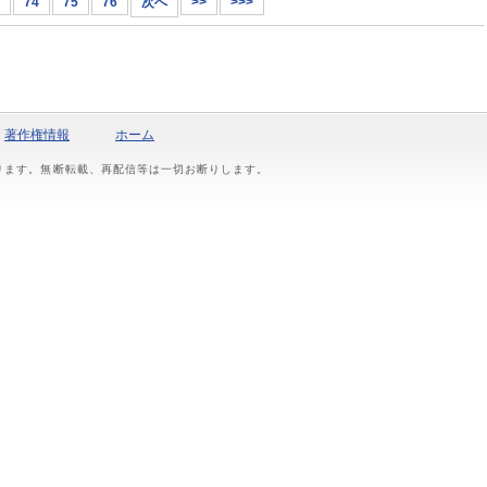
74
75
76
次へ
>>
>>>
著作権情報
ホーム
おります。無断転載、再配信等は一切お断りします。