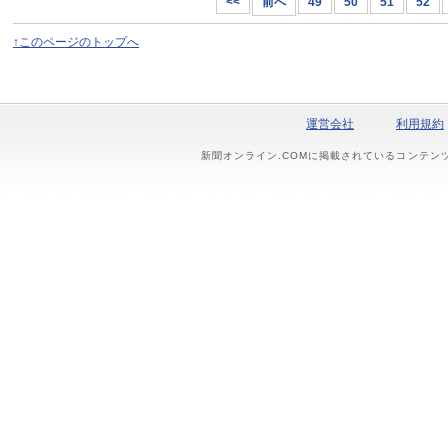
<<
前へ
49
50
51
52
↑このページのトップへ
運営会社
利用規約
新聞オンライン.COMに掲載されているコンテン