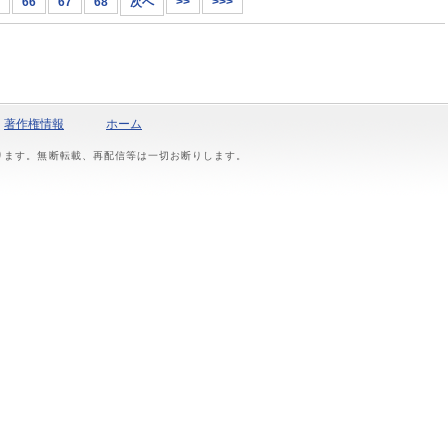
66
67
68
次へ
>>
>>>
著作権情報
ホーム
おります。無断転載、再配信等は一切お断りします。