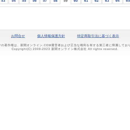
53
54
55
56
57
58
59
60
61
62
63
64
65
お問合せ
個人情報保護方針
特定商取引法に基づく表示
ツの著作権は、新聞オンライン.COM運営者および正当な権利を有する第三者に帰属して
Copyright(C) 2009-2023 新聞オンライン株式会社 All rights reserved.