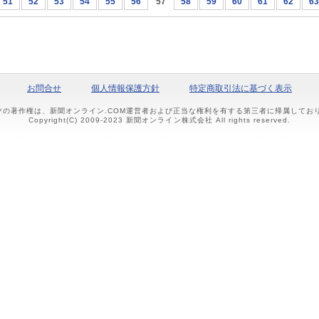
51
52
53
54
55
56
57
58
59
60
61
62
63
お問合せ
個人情報保護方針
特定商取引法に基づく表示
ツの著作権は、新聞オンライン.COM運営者および正当な権利を有する第三者に帰属して
Copyright(C) 2009-2023 新聞オンライン株式会社 All rights reserved.