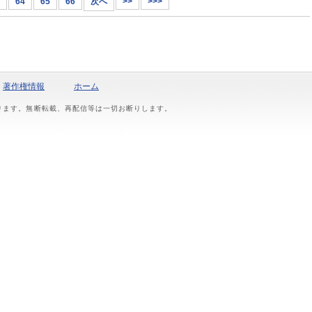
64
65
66
次へ
>>
>>>
著作権情報
ホーム
おります。無断転載、再配信等は一切お断りします。