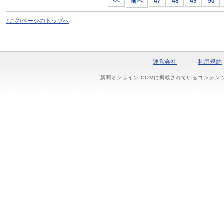
<<
前へ
47
48
49
50
↑このページのトップへ
運営会社
利用規約
新聞オンライン.COMに掲載されているコンテン