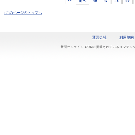
<<
前へ
46
47
48
49
↑このページのトップへ
運営会社
利用規約
新聞オンライン.COMに掲載されているコンテン