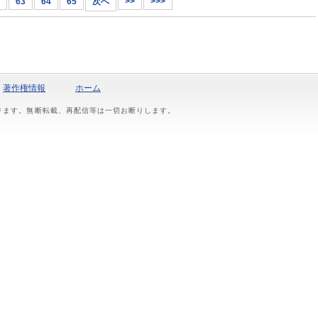
63
64
65
次へ
>>
>>>
著作権情報
ホーム
おります。無断転載、再配信等は一切お断りします。