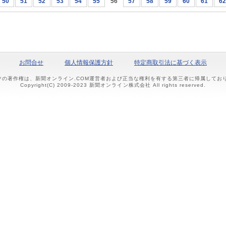
50
51
52
53
54
55
56
57
58
59
60
61
62
お問合せ
個人情報保護方針
特定商取引法に基づく表示
ツの著作権は、新聞オンライン.COM運営者および正当な権利を有する第三者に帰属して
Copyright(C) 2009-2023 新聞オンライン株式会社 All rights reserved.