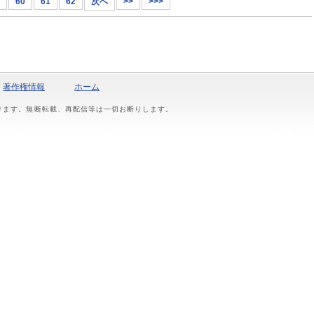
60
61
62
次へ
>>
>>>
著作権情報
ホーム
おります。無断転載、再配信等は一切お断りします。