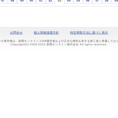
47
48
49
50
51
52
53
54
55
56
57
58
59
お問合せ
個人情報保護方針
特定商取引法に基づく表示
ツの著作権は、新聞オンライン.COM運営者および正当な権利を有する第三者に帰属して
Copyright(C) 2009-2023 新聞オンライン株式会社 All rights reserved.