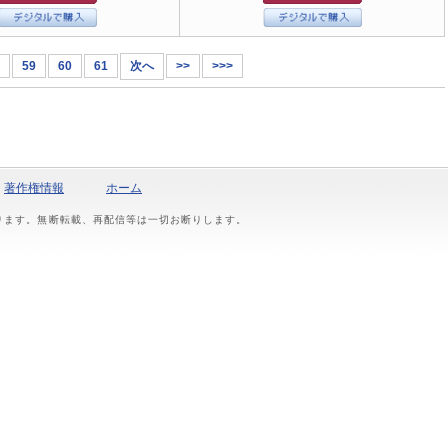
59
60
61
次へ
>>
>>>
著作権情報
ホーム
おります。無断転載、再配信等は一切お断りします。