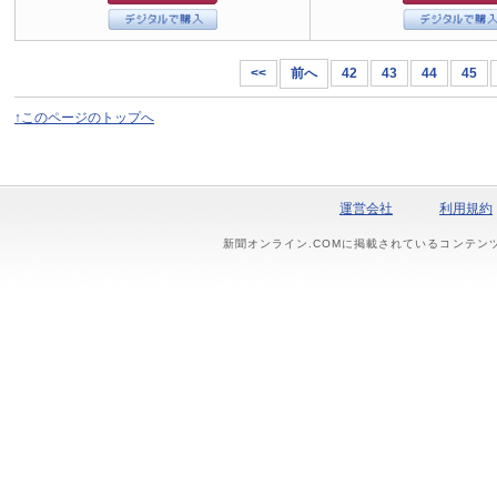
<<
前へ
42
43
44
45
↑このページのトップへ
運営会社
利用規約
新聞オンライン.COMに掲載されているコンテン