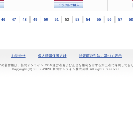
46
47
48
49
50
51
52
53
54
55
56
57
58
お問合せ
個人情報保護方針
特定商取引法に基づく表示
ツの著作権は、新聞オンライン.COM運営者および正当な権利を有する第三者に帰属して
Copyright(C) 2009-2023 新聞オンライン株式会社 All rights reserved.