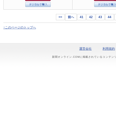
<<
前へ
41
42
43
44
↑このページのトップへ
運営会社
利用規約
新聞オンライン.COMに掲載されているコンテン