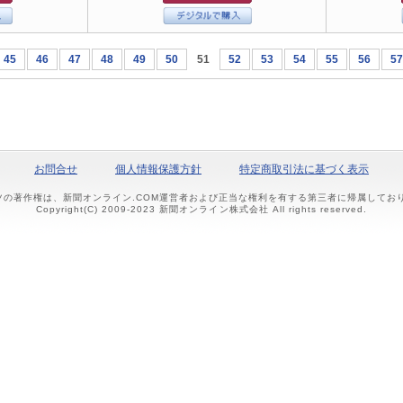
45
46
47
48
49
50
51
52
53
54
55
56
57
お問合せ
個人情報保護方針
特定商取引法に基づく表示
ツの著作権は、新聞オンライン.COM運営者および正当な権利を有する第三者に帰属して
Copyright(C) 2009-2023 新聞オンライン株式会社 All rights reserved.