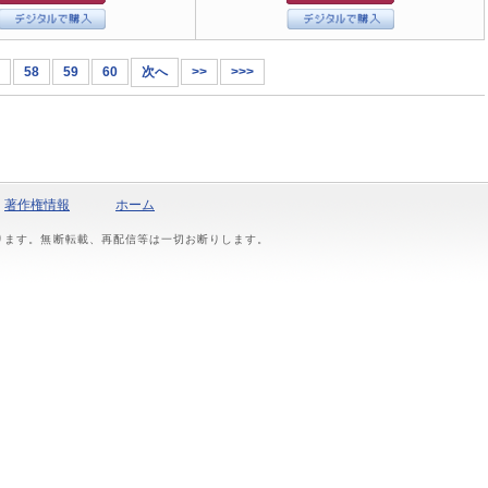
58
59
60
次へ
>>
>>>
著作権情報
ホーム
おります。無断転載、再配信等は一切お断りします。