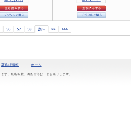
56
57
58
次へ
>>
>>>
著作権情報
ホーム
おります。無断転載、再配信等は一切お断りします。