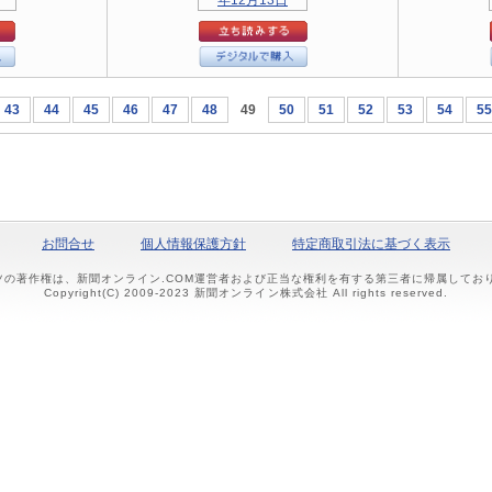
43
44
45
46
47
48
49
50
51
52
53
54
55
お問合せ
個人情報保護方針
特定商取引法に基づく表示
ツの著作権は、新聞オンライン.COM運営者および正当な権利を有する第三者に帰属して
Copyright(C) 2009-2023 新聞オンライン株式会社 All rights reserved.