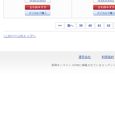
<<
前へ
39
40
41
42
↑このページのトップへ
運営会社
利用規約
新聞オンライン.COMに掲載されているコンテン