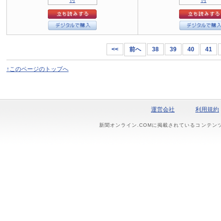
<<
前へ
38
39
40
41
↑このページのトップへ
運営会社
利用規約
新聞オンライン.COMに掲載されているコンテン