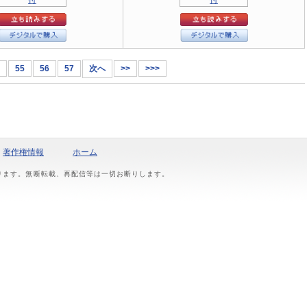
55
56
57
次へ
>>
>>>
著作権情報
ホーム
おります。無断転載、再配信等は一切お断りします。