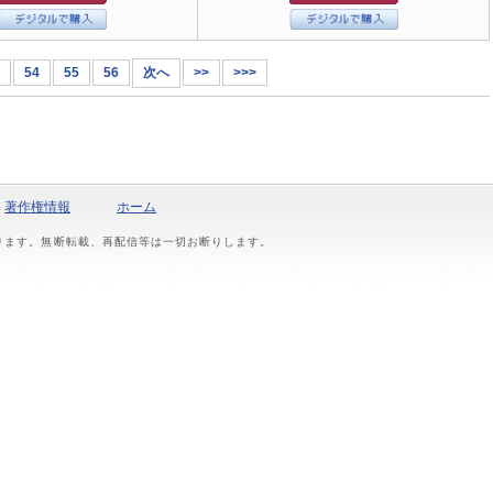
54
55
56
次へ
>>
>>>
著作権情報
ホーム
おります。無断転載、再配信等は一切お断りします。