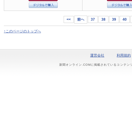
<<
前へ
37
38
39
40
↑このページのトップへ
運営会社
利用規約
新聞オンライン.COMに掲載されているコンテン