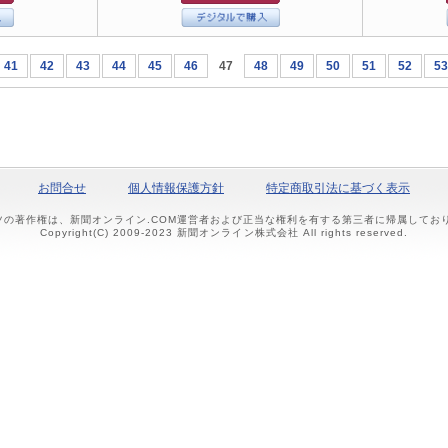
41
42
43
44
45
46
47
48
49
50
51
52
53
お問合せ
個人情報保護方針
特定商取引法に基づく表示
ツの著作権は、新聞オンライン.COM運営者および正当な権利を有する第三者に帰属して
Copyright(C) 2009-2023 新聞オンライン株式会社 All rights reserved.