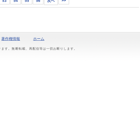
53
54
55
56
次へ
>>
著作権情報
ホーム
おります。無断転載、再配信等は一切お断りします。