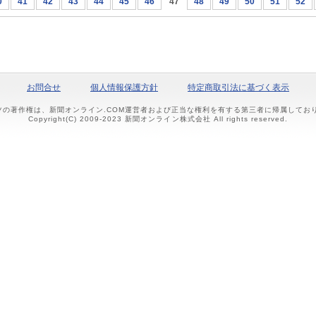
0
41
42
43
44
45
46
47
48
49
50
51
52
お問合せ
個人情報保護方針
特定商取引法に基づく表示
ツの著作権は、新聞オンライン.COM運営者および正当な権利を有する第三者に帰属して
Copyright(C) 2009-2023 新聞オンライン株式会社 All rights reserved.