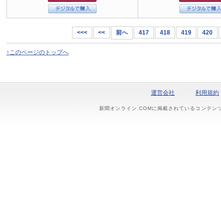
<<<
<<
前へ
417
418
419
420
↑このページのトップへ
運営会社
利用規約
新聞オンライン.COMに掲載されているコンテン