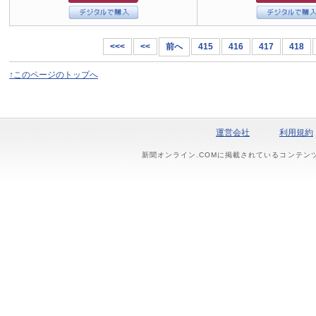
<<<
<<
前へ
415
416
417
418
↑このページのトップへ
運営会社
利用規約
新聞オンライン.COMに掲載されているコンテン