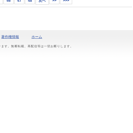
46
47
48
次へ
>>
>>>
著作権情報
ホーム
おります。無断転載、再配信等は一切お断りします。