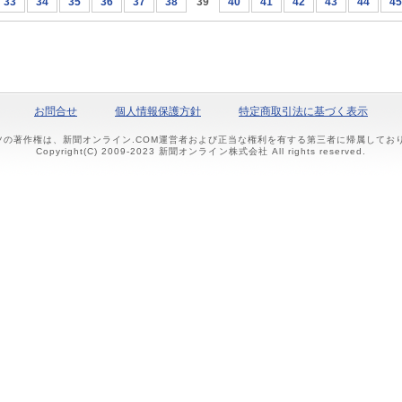
33
34
35
36
37
38
39
40
41
42
43
44
45
お問合せ
個人情報保護方針
特定商取引法に基づく表示
ツの著作権は、新聞オンライン.COM運営者および正当な権利を有する第三者に帰属して
Copyright(C) 2009-2023 新聞オンライン株式会社 All rights reserved.