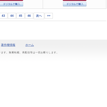
43
44
45
46
次へ
>>
著作権情報
ホーム
おります。無断転載、再配信等は一切お断りします。