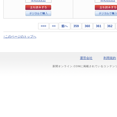
<<<
<<
前へ
359
360
361
362
↑このページのトップへ
運営会社
利用規約
新聞オンライン.COMに掲載されているコンテン