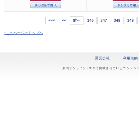
<<<
<<
前へ
346
347
348
349
↑このページのトップへ
運営会社
利用規約
新聞オンライン.COMに掲載されているコンテン