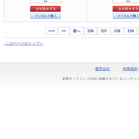
<<<
<<
前へ
336
337
338
339
↑このページのトップへ
運営会社
利用規約
新聞オンライン.COMに掲載されているコンテン