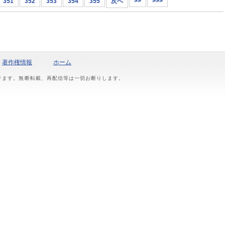
351
352
353
354
355
次へ
>>
>>>
著作権情報
ホーム
おります。無断転載、再配信等は一切お断りします。