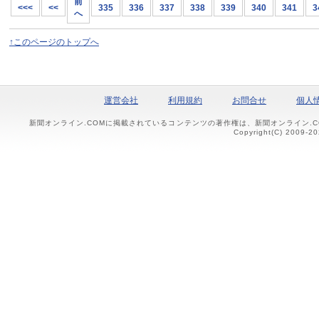
前
<<<
<<
335
336
337
338
339
340
341
3
へ
↑このページのトップへ
運営会社
利用規約
お問合せ
個人
新聞オンライン.COMに掲載されているコンテンツの著作権は、新聞オンライン.
Copyright(C) 2009