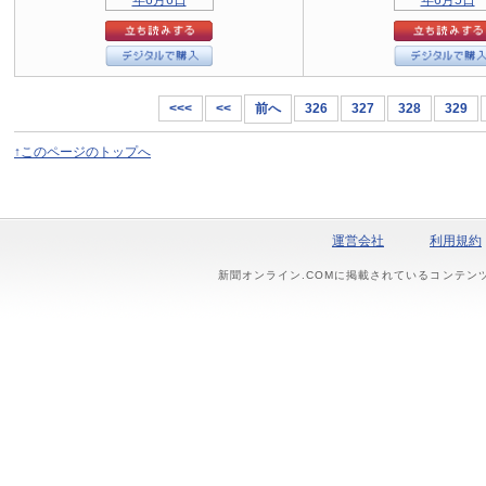
<<<
<<
前へ
326
327
328
329
↑このページのトップへ
運営会社
利用規約
新聞オンライン.COMに掲載されているコンテン