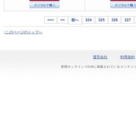
<<<
<<
前へ
324
325
326
327
↑このページのトップへ
運営会社
利用規約
新聞オンライン.COMに掲載されているコンテン