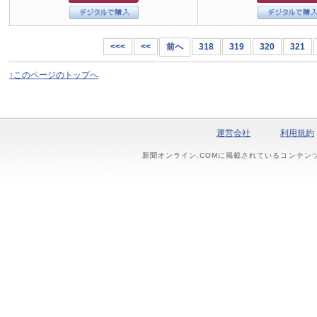
<<<
<<
前へ
318
319
320
321
↑このページのトップへ
運営会社
利用規約
新聞オンライン.COMに掲載されているコンテン