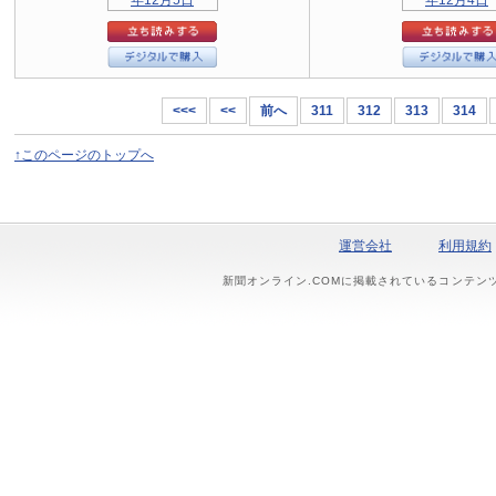
<<<
<<
前へ
311
312
313
314
↑このページのトップへ
運営会社
利用規約
新聞オンライン.COMに掲載されているコンテン