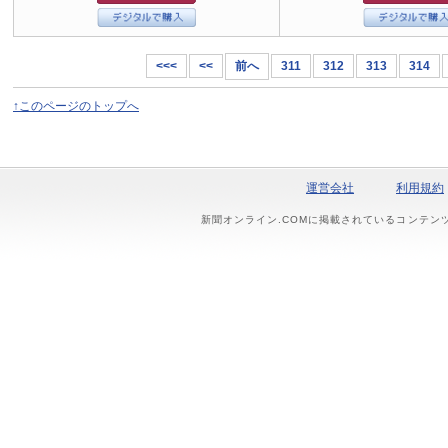
<<<
<<
前へ
311
312
313
314
↑このページのトップへ
運営会社
利用規約
新聞オンライン.COMに掲載されているコンテン