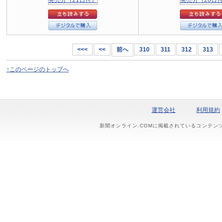
<<<
<<
前へ
310
311
312
313
↑このページのトップへ
運営会社
利用規約
新聞オンライン.COMに掲載されているコンテン