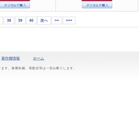
38
39
40
次へ
>>
>>>
著作権情報
ホーム
おります。無断転載、再配信等は一切お断りします。