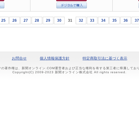
25
26
27
28
29
30
31
32
33
34
35
36
37
お問合せ
個人情報保護方針
特定商取引法に基づく表示
ツの著作権は、新聞オンライン.COM運営者および正当な権利を有する第三者に帰属して
Copyright(C) 2009-2023 新聞オンライン株式会社 All rights reserved.