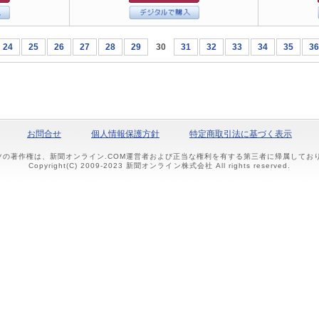
24
25
26
27
28
29
30
31
32
33
34
35
36
お問合せ
個人情報保護方針
特定商取引法に基づく表示
ツの著作権は、新聞オンライン.COM運営者および正当な権利を有する第三者に帰属して
Copyright(C) 2009-2023 新聞オンライン株式会社 All rights reserved.