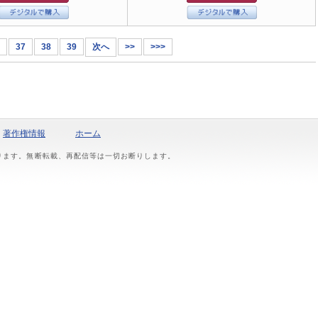
37
38
39
次へ
>>
>>>
著作権情報
ホーム
おります。無断転載、再配信等は一切お断りします。