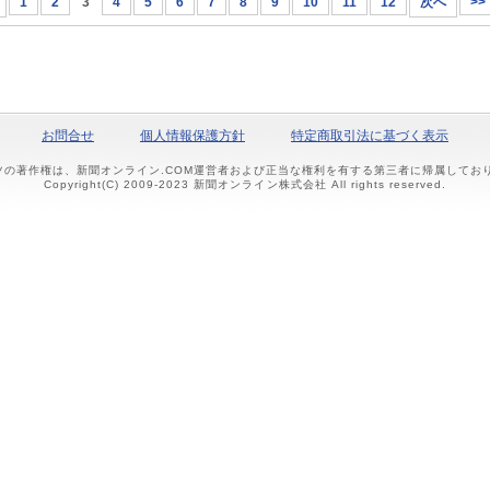
1
2
3
4
5
6
7
8
9
10
11
12
次へ
>>
お問合せ
個人情報保護方針
特定商取引法に基づく表示
ツの著作権は、新聞オンライン.COM運営者および正当な権利を有する第三者に帰属して
Copyright(C) 2009-2023 新聞オンライン株式会社 All rights reserved.