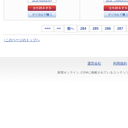
<<<
<<
前へ
284
285
286
287
↑このページのトップへ
運営会社
利用規約
新聞オンライン.COMに掲載されているコンテン