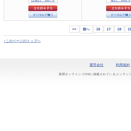
<<
前へ
16
17
18
1
↑このページのトップへ
運営会社
利用規約
新聞オンライン.COMに掲載されているコンテン