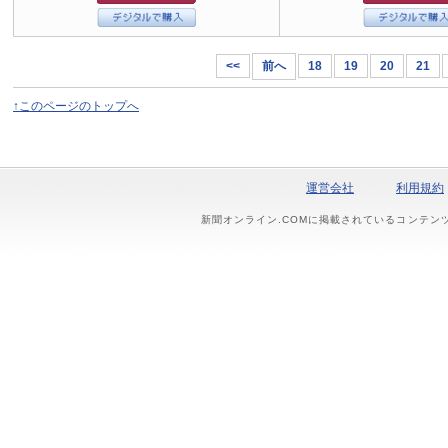
<<
前へ
18
19
20
21
↑このページのトップへ
運営会社
利用規約
新聞オンライン.COMに掲載されているコンテン