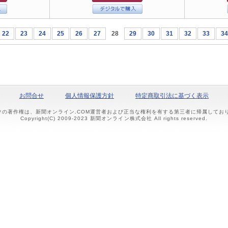
22
23
24
25
26
27
28
29
30
31
32
33
34
お問合せ
個人情報保護方針
特定商取引法に基づく表示
ツの著作権は、新聞オンライン.COM運営者および正当な権利を有する第三者に帰属して
Copyright(C) 2009-2023 新聞オンライン株式会社 All rights reserved.