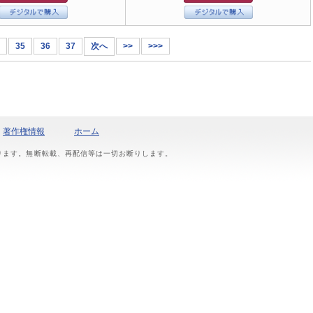
35
36
37
次へ
>>
>>>
著作権情報
ホーム
おります。無断転載、再配信等は一切お断りします。