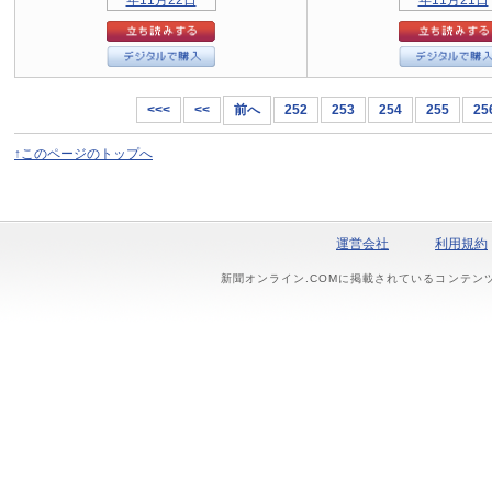
<<<
<<
前へ
252
253
254
255
25
↑このページのトップへ
運営会社
利用規約
新聞オンライン.COMに掲載されているコンテン